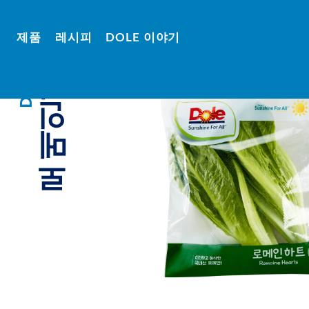
DOLE
Skip
to
제품
레시피
DOLE 이야기
Content
로
신
DOLE
로메인상추
DOLE
선
소
한
식
메
과
일
FAQS
과
채
인
소
연
락
하
바
스
상
기
나
낵
나
DOLE
DOLE
음
쿠
추
파
후
료
킹
인
룻
클
애
볼
DOLE
요
래
플
100%
리
스
DOLE
주
용
아
후
스
재