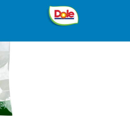
®
Dole
Sunshine
돌
코
리
아