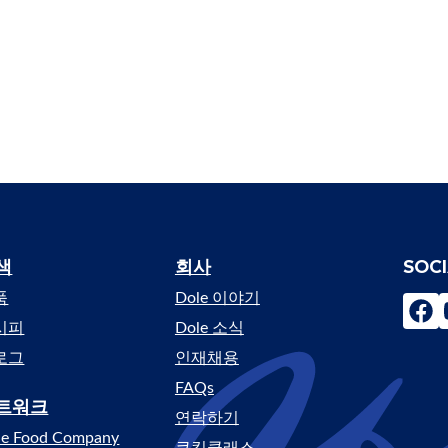
색
회사
SOC
enu
품
Dole 이야기
fac
시피
Dole 소식
로그
인재채용
FAQs
트워크
연락하기
le Food Company
쿠킹클래스