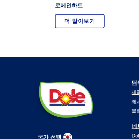
보
룻
료
로메인하트
카
컵
DOLE
도
파
DOLE
더 알아보기
DOLE
라
냉
용
후
다
동
과
룻
이
과
버
스
일
킷
주
파
스
파
DOLE
야
DOLE
캔
후
DOLE
과
룻
하
일
자
팝
이
몽
주
탐
DOLE
스
Dole
M
DOLE
후
블
Sunshine
스
룻
제
루
무
바
(South
베
레
디
틀
리
Korea)
볼
블
후
DOLE
네
레
아
쉬
이
국가 선택
컷
Do
스