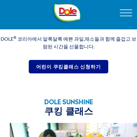
Skip
®
Dole
Menu
to
쿠킹 클래스
Sunshine
Content
돌
코
제품
리
®
DOLE
코리아에서 알록달록 예쁜 과일,채소들과 함께 즐겁고 보
아
람된 시간을 선물합니다.
레시피
어린이 쿠킹클래스 신청하기
DOLE 이야기
DOLE SUNSHINE
쿠킹 클래스