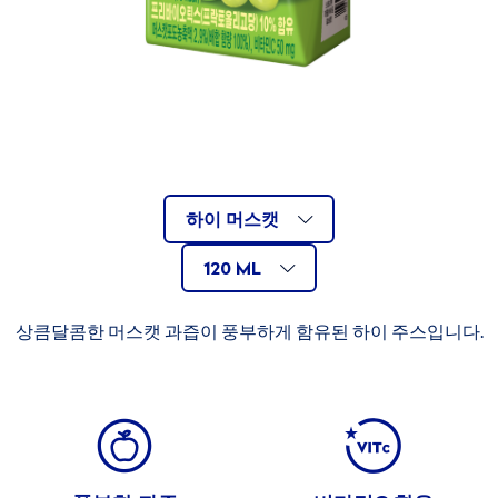
DOLE 이야기
골
AVAILABLE
Related
하이 머스캣
든
120
AVAILABLE
Size
VARIATIONS
애
120 ML
mL
플
SIZES
파
상큼달콤한 머스캣 과즙이 풍부하게 함유된 하이 주스입니다.
라
다
이
BENEFITS
스
망