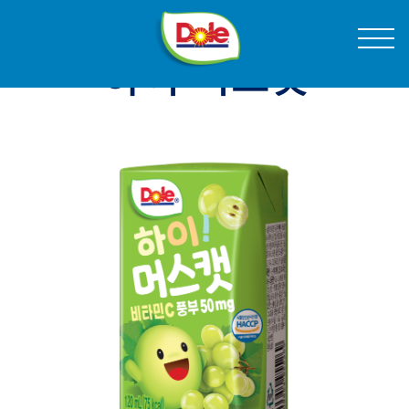
Skip
®
Dole
Menu
to
Sunshine
Content
돌
하이 머스캣
코
제품
리
Product
아
Image
신선한 과일과 채소
1
스낵
음료
요리용 재료
레시피