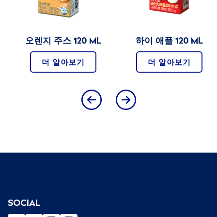
러
드
오
렌
오렌지 주스 120 ML
하이 애플 120 ML
지
파
더 알아보기
더 알아보기
라
다
이
스
스
위
티
오
파
인
애
SOCIAL
플