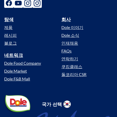
주
facebook
youtube
instagram
instagram
스
탐색
회사
Menu
스
제품
Dole 이야기
위
티
레시피
Dole 소식
오
블로그
인재채용
파
FAQs
인
네트워크
연락하기
애
Dole Food Company
쿠킹클래스
플
Dole Market
주
돌코리아 CSR
Dole F&B Mall
스
오
렌
Dole
국가 선택
지
Sunshine
Select
주
(South
Location
스
Korea)