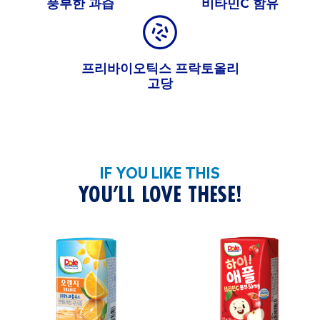
풍부한 과즙
비타민C 함유
고
주
스
프리바이오틱스 프락토올리
망
고당
고
주
스
머
스
IF YOU LIKE THIS
캣
YOU’LL LOVE THESE!
파
라
다
이
스
블