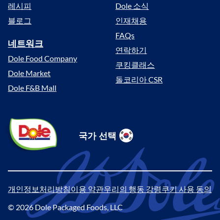
레시피
Dole 소식
블로그
인재채용
FAQs
네트워크
연락하기
Dole Food Company
쿠킹클래스
Dole Market
돌코리아 CSR
Dole F&B Mall
Dole
국가 선택
Sunshine
Select
(South
Location
Korea)
개인정보처리방침
이용 약관
우리의 행동 강령
쿠키 사용 동의
Legal
©
2026
Dole Packaged Foods, LLC