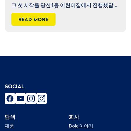
그 첫 시작을 당산1동 어린이집에서 진행했답니
다. 어린이집에 들어서자 마자 들리는 아이들의
READ MORE
소리가 어쩜 이리도 반가울까요?
SOCIAL
facebook
youtube
instagram
instagram
탐색
회사
Menu
제품
Dole 이야기