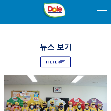
Skip
®
Dole
Menu
to
블로그
Sunshine
Content
돌
코
제품
리
아
뉴스 보기
레시피
FILTER
FILTER
DOLE 이야기
RESULTS