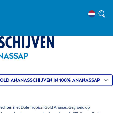
locatie
zoeko
ROPICAL GOLD
selecteren
SCHIJVEN
ANASSAP
LE
OLD ANANASSCHIJVEN IN 100% ANANASSAP
LE
ONS
echten met Dole Tropical Gold Ananas. Gegroeid op