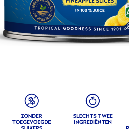
Koolhydraten (g)
13
waarvan suikers (g)
12
Vezels (g)
1
Eiwitten (g)
0
Zout (g)
0
BENE
ZONDER
SLECHTS TWEE
TOEGEVOEGDE
INGREDIËNTEN
SUIKERS
P