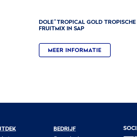
DOLE
TROPICAL GOLD TROPISCHE
®
FRUITMIX IN SAP
MEER INFORMATIE
SOCI
NTDEK
BEDRIJF
enu