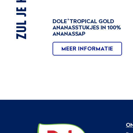
DOLE
TROPICAL GOLD
®
ANANASSTUKJES IN 100%
ANANASSAP
MEER INFORMATIE
O
Dole
M
Sunshine