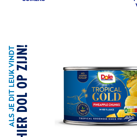
ZUL JE HIER DOL OP ZIJN!
ALS JE DIT LEUK VINDT