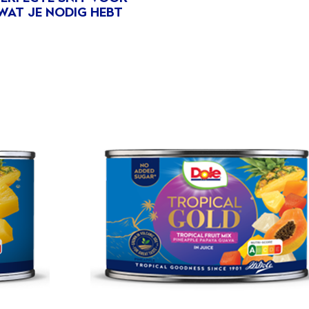
®
DOLE
WAT JE NODIG HEBT
Tropical
Gold
Tropische
Fruitmix
In
Sap