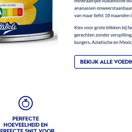
mineraalrijke vulkanische bo
Ananassap
227g
ananassen onweerstaanbaar z
®
DOLE
van maar liefst 18 maanden is
Tropical
Kies voor grote blikken bij f
Gold
gerechten zonder verspilling
Ananasstukjes
burgers, Aziatische en Mexic
In
100%
Ananassap
BEKIJK ALLE VOED
®
DOLE
Tropical
Gold
Kleine
FITS
Ananasstukjes
In
100%
PERFECTE
Ananassap
HOEVEELHEID EN
ERFECTE SNIT VOOR