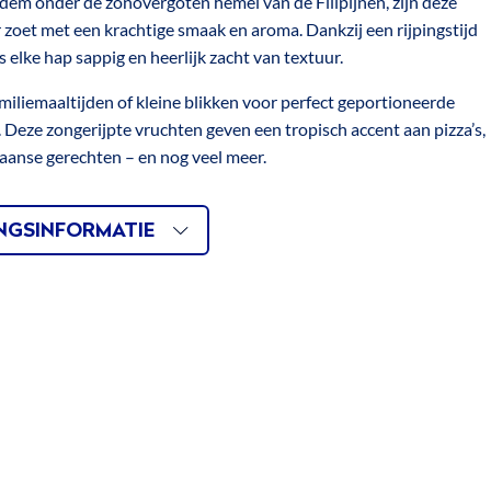
dem onder de zonovergoten hemel van de Filipijnen, zijn deze
oet met een krachtige smaak en aroma. Dankzij een rijpingstijd
 elke hap sappig en heerlijk zacht van textuur.
amiliemaaltijden of kleine blikken voor perfect geportioneerde
. Deze zongerijpte vruchten geven een tropisch accent aan pizza’s,
aanse gerechten – en nog veel meer.
INGSINFORMATIE