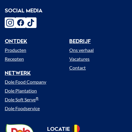
SOCIAL MEDIA
instagram
facebook
tiktok
ONTDEK
BEDRIJF
Menu
Producten
Ons verhaal
Recepten
Vacatures
Contact
NETWERK
Dole Food Company
Dole Plantation
®
Dole Soft Serve
Dole Foodservice
Dole
LOCATIE