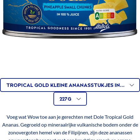
Vezels (g)
1
Eiwitten (g)
0
Zout (g)
0
INGREDIËNTEN
Ananas**, ananassap
Tropical
AVAILABLE
Related
TROPICAL GOLD KLEINE ANANASSTUKJES IN 100% ANANASSAP
Gold
3x227g
AVAILABLE
Size
VARIATIONS
Ananasschijven
227G
In
227g
SIZES
100%
Voeg wat Wow toe aan je gerechten met Dole Tropical Gold
Ananassap
Ananas. Gegroeid op mineraalrijke vulkanische bodem onder de
zonovergoten hemel van de Filipijnen, zijn deze ananassen
Tropical