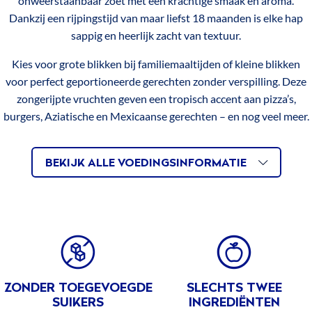
onweerstaanbaar zoet met een krachtige smaak en aroma.
Gold
Dankzij een rijpingstijd van maar liefst 18 maanden is elke hap
Ananasstukjes
sappig en heerlijk zacht van textuur.
In
100%
Kies voor grote blikken bij familiemaaltijden of kleine blikken
Ananassap
voor perfect geportioneerde gerechten zonder verspilling. Deze
zongerijpte vruchten geven een tropisch accent aan pizza’s,
Tropical
burgers, Aziatische en Mexicaanse gerechten – en nog veel meer.
Gold
Kleine
Ananasstukjes
BEKIJK ALLE VOEDINGSINFORMATIE
In
100%
Ananassap
Tropical
BENEFITS
Gold
Tropische
Fruitmix
ZONDER TOEGEVOEGDE
SLECHTS TWEE
SUIKERS
INGREDIËNTEN
In