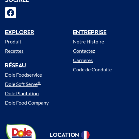
facebook
EXPLORER
ENTREPRISE
Menu
Produit
Notre Histoire
Recettes
Contactez
Carrières
RÉSEAU
Code de Conduite
Dole Foodservice
®
Dole Soft Serve
Dole Plantation
Dole Food Company
Dole
LOCATION
Sunshine
Select