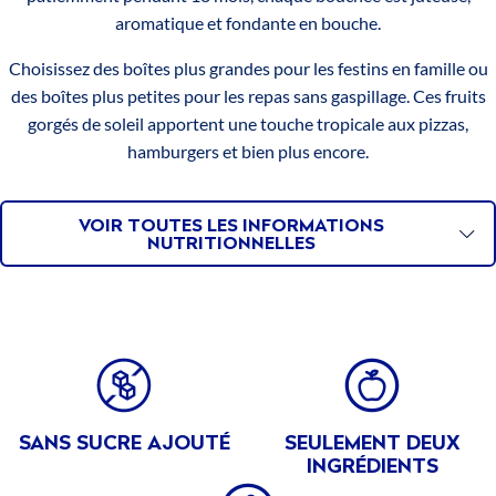
aromatique et fondante en bouche.
TROPICAL
Choisissez des boîtes plus grandes pour les festins en famille ou
GOLD
des boîtes plus petites pour les repas sans gaspillage. Ces fruits
ANANAS
gorgés de soleil apportent une touche tropicale aux pizzas,
EN
hamburgers et bien plus encore.
PETITS
MORCEAUX
VOIR TOUTES LES INFORMATIONS
TROPICAL
NUTRITIONNELLES
GOLD
ANANAS
EN
TRANCHES
BENEFITS
SANS SUCRE AJOUTÉ
SEULEMENT DEUX
INGRÉDIENTS